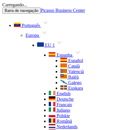
Carregando...
Picasso Business Center
Barra de navegação
Português
Europa
EU 1
Espanha
Español
Català
Valencià
Baléà
Galego
Euskara
English
Deutsche
Français
Italiano
Polskie
Română
Nederlands