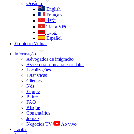
Oceânia
English
Français
中文
Tiếng Việt
عربي
Español
Escritório Virtual
Informação
Advogados de imigração
Assessoria tributária e contábil
Localizações
Estatisticas
Clientes
Nós
Equipe
Bairro
FAQ
Blogue
Comentários
Jornais
Negocios TV
Ao vivo
Tarifas