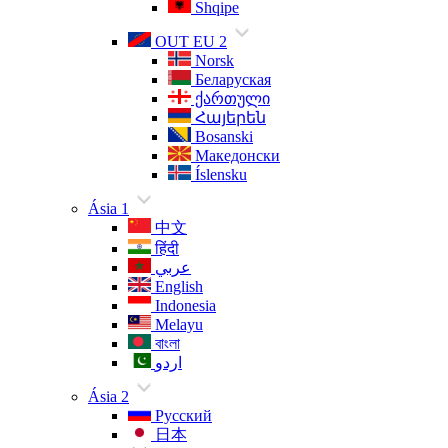
Shqipe
OUT EU 2
Norsk
Беларуская
ქართული
Հայերեն
Bosanski
Македонски
Íslensku
Ásia 1
中文
हिंदी
عربي
English
Indonesia
Melayu
বাংলা
اردو
Ásia 2
Русский
日本