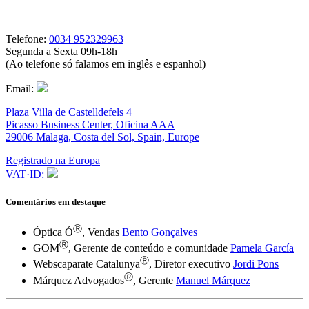
Telefone:
0034 952329963
Segunda a Sexta 09h-18h
(Ao telefone só falamos em inglês e espanhol)
Email:
Plaza Villa de Castelldefels 4
Picasso Business Center, Oficina AAA
29006 Malaga, Costa del Sol, Spain, Europe
Registrado na Europa
VAT·ID:
Comentários em destaque
Ⓡ
Óptica Ó
, Vendas
Bento Gonçalves
Ⓡ
GOM
, Gerente de conteúdo e comunidade
Pamela García
Ⓡ
Webscaparate Catalunya
, Diretor executivo
Jordi Pons
Ⓡ
Márquez Advogados
, Gerente
Manuel Márquez