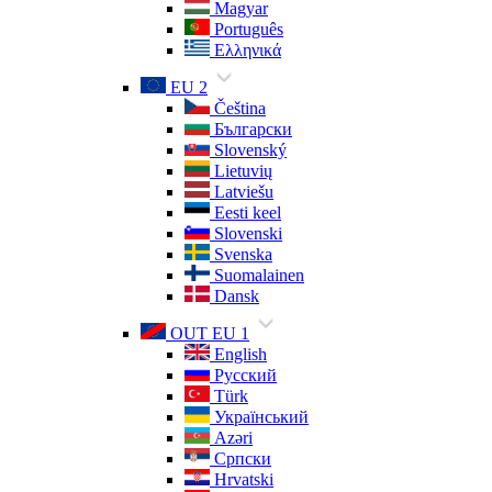
Magyar
Português
Ελληνικά
EU 2
Čeština
Български
Slovenský
Lietuvių
Latviešu
Eesti keel
Slovenski
Svenska
Suomalainen
Dansk
OUT EU 1
English
Русский
Türk
Український
Azəri
Српски
Hrvatski