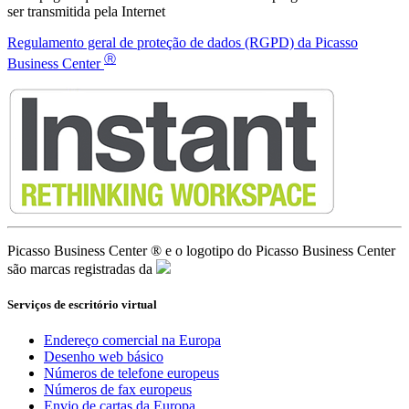
Picasso Business Center ® e o logotipo do Picasso Business Center
são marcas registradas da
Serviços de escritório virtual
Endereço comercial na Europa
Desenho web básico
Números de telefone europeus
Números de fax europeus
Envio de cartas da Europa
Domínios .ES ou .EU
Atendimento de chamadas
Gerenciamento de telefone
Hospedagem europeia SSL/TLS
Wordpress/Prestashop
Entrevista da empresa
Diretórios de empresas europeias
Advogados de imigração
Assessoria contábil online
Publicidade em 189 países
Cópias de segurança até 6 Tb
Ferramentas gratuitas para empresários