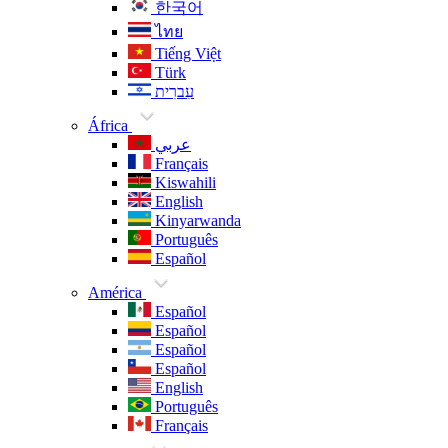
한국어
ไทย
Tiếng Việt
Türk
עִברִית
África
عربي
Français
Kiswahili
English
Kinyarwanda
Português
Español
América
Español
Español
Español
Español
English
Português
Français