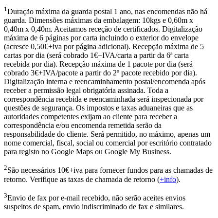
1
Duração máxima da guarda postal 1 ano, nas encomendas não há
guarda. Dimensões máximas da embalagem: 10kgs e 0,60m x
0,40m x 0,40m. Aceitamos receção de certificados. Digitalização
máxima de 6 páginas por carta incluindo o exterior do envelope
(acresce 0,50€+iva por página adicional). Recepção máxima de 5
cartas por dia (será cobrado 1€+IVA/carta a partir da 6ª carta
recebida por dia). Recepção máxima de 1 pacote por dia (será
cobrado 3€+IVA/pacote a partir do 2º pacote recebido por dia).
Digitalização interna e reencaminhamento postal/encomenda após
receber a permissão legal obrigatória assinada. Toda a
correspondência recebida e reencaminhada será inspecionada por
questões de segurança. Os impostos e taxas aduaneiras que as
autoridades competentes exijam ao cliente para receber a
correspondência e/ou encomenda remetida serão da
responsabilidade do cliente. Será permitido, no máximo, apenas um
nome comercial, fiscal, social ou comercial por escritório contratado
para registo no Google Maps ou Google My Business.
2
São necessários 10€+iva para fornecer fundos para as chamadas de
retorno. Verifique as taxas de chamada de retorno (
+info
).
3
Envio de fax por e-mail recebido, não serão aceites envios
suspeitos de spam, envio indiscriminado de fax e similares.