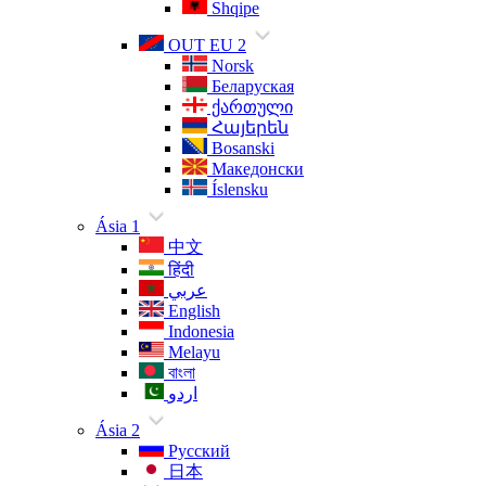
Shqipe
OUT EU 2
Norsk
Беларуская
ქართული
Հայերեն
Bosanski
Македонски
Íslensku
Ásia 1
中文
हिंदी
عربي
English
Indonesia
Melayu
বাংলা
اردو
Ásia 2
Русский
日本