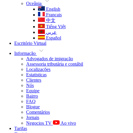
Oceânia
English
Français
中文
Tiếng Việt
عربي
Español
Escritório Virtual
Informação
Advogados de imigração
Assessoria tributária e contábil
Localizações
Estatisticas
Clientes
Nós
Equipe
Bairro
FAQ
Blogue
Comentários
Jornais
Negocios TV
Ao vivo
Tarifas