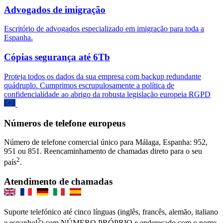
Advogados de imigração
Escritório de advogados especializado em imigração para toda a
Espanha.
Cópias segurança até 6Tb
Proteja todos os dados da sua empresa com backup redundante
quádruplo. Cumprimos escrupulosamente a política de
confidencialidade ao abrigo da robusta legislação europeia RGPD
Números de telefone europeus
Número de telefone comercial único para Málaga, Espanha: 952,
951 ou 851. Reencaminhamento de chamadas direto para o seu
2
país
.
Atendimento de chamadas
Suporte telefónico até cinco línguas (inglês, francês, alemão, italiano
5
e espanhol
) com NÚMERO PRÓPRIO e endereçado com o nome