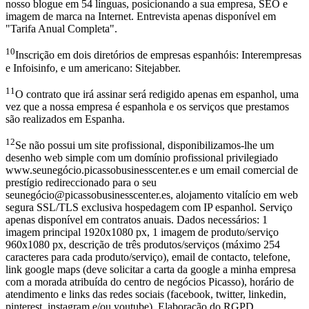
nosso blogue em 54 línguas, posicionando a sua empresa, SEO e
imagem de marca na Internet. Entrevista apenas disponível em
"Tarifa Anual Completa".
10
Inscrição em dois diretórios de empresas espanhóis: Interempresas
e Infoisinfo, e um americano: Sitejabber.
11
O contrato que irá assinar será redigido apenas em espanhol, uma
vez que a nossa empresa é espanhola e os serviços que prestamos
são realizados em Espanha.
12
Se não possui um site profissional, disponibilizamos-lhe um
desenho web simple com um domínio profissional privilegiado
www.seunegócio.picassobusinesscenter.es e um email comercial de
prestígio redireccionado para o seu
seunegócio@picassobusinesscenter.es, alojamento vitalício em web
segura SSL/TLS exclusiva hospedagem com IP espanhol. Serviço
apenas disponível em contratos anuais. Dados necessários: 1
imagem principal 1920x1080 px, 1 imagem de produto/serviço
960x1080 px, descrição de três produtos/serviços (máximo 254
caracteres para cada produto/serviço), email de contacto, telefone,
link google maps (deve solicitar a carta da google a minha empresa
com a morada atribuída do centro de negócios Picasso), horário de
atendimento e links das redes sociais (facebook, twitter, linkedin,
pinterest, instagram e/ou youtube). Elaboração do RGPD