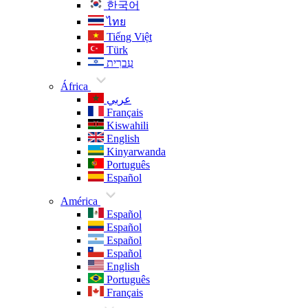
한국어
ไทย
Tiếng Việt
Türk
עִברִית
África
عربي
Français
Kiswahili
English
Kinyarwanda
Português
Español
América
Español
Español
Español
Español
English
Português
Français