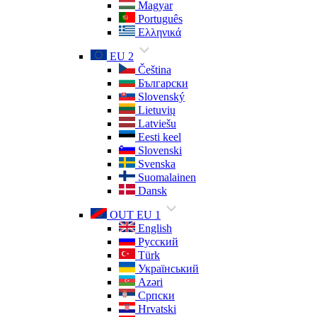
Magyar
Português
Ελληνικά
EU 2
Čeština
Български
Slovenský
Lietuvių
Latviešu
Eesti keel
Slovenski
Svenska
Suomalainen
Dansk
OUT EU 1
English
Русский
Türk
Український
Azəri
Српски
Hrvatski