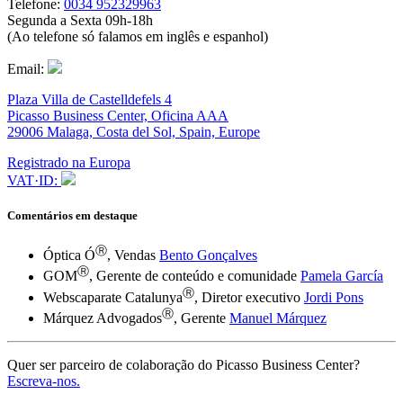
Telefone:
0034 952329963
Segunda a Sexta 09h-18h
(Ao telefone só falamos em inglês e espanhol)
Email:
Plaza Villa de Castelldefels 4
Picasso Business Center, Oficina AAA
29006 Malaga, Costa del Sol, Spain, Europe
Registrado na Europa
VAT·ID:
Comentários em destaque
Ⓡ
Óptica Ó
, Vendas
Bento Gonçalves
Ⓡ
GOM
, Gerente de conteúdo e comunidade
Pamela García
Ⓡ
Webscaparate Catalunya
, Diretor executivo
Jordi Pons
Ⓡ
Márquez Advogados
, Gerente
Manuel Márquez
Quer ser parceiro de colaboração do Picasso Business Center?
Escreva-nos.