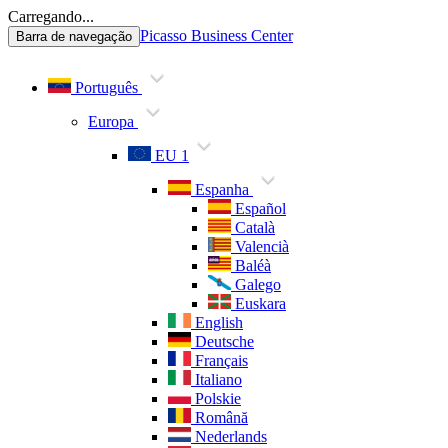
Carregando...
Picasso Business Center
Barra de navegação
Português
Europa
EU 1
Espanha
Español
Català
Valencià
Baléà
Galego
Euskara
English
Deutsche
Français
Italiano
Polskie
Română
Nederlands