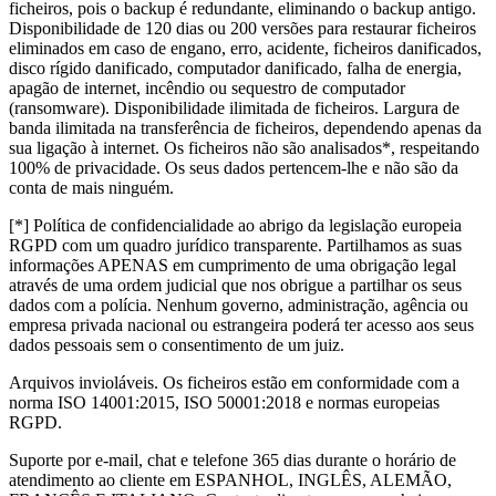
ficheiros, pois o backup é redundante, eliminando o backup antigo.
Disponibilidade de 120 dias ou 200 versões para restaurar ficheiros
eliminados em caso de engano, erro, acidente, ficheiros danificados,
disco rígido danificado, computador danificado, falha de energia,
apagão de internet, incêndio ou sequestro de computador
(ransomware). Disponibilidade ilimitada de ficheiros. Largura de
banda ilimitada na transferência de ficheiros, dependendo apenas da
sua ligação à internet. Os ficheiros não são analisados*, respeitando
100% de privacidade. Os seus dados pertencem-lhe e não são da
conta de mais ninguém.
[*] Política de confidencialidade ao abrigo da legislação europeia
RGPD com um quadro jurídico transparente. Partilhamos as suas
informações APENAS em cumprimento de uma obrigação legal
através de uma ordem judicial que nos obrigue a partilhar os seus
dados com a polícia. Nenhum governo, administração, agência ou
empresa privada nacional ou estrangeira poderá ter acesso aos seus
dados pessoais sem o consentimento de um juiz.
Arquivos invioláveis. Os ficheiros estão em conformidade com a
norma ISO 14001:2015, ISO 50001:2018 e normas europeias
RGPD.
Suporte por e-mail, chat e telefone 365 dias durante o horário de
atendimento ao cliente em ESPANHOL, INGLÊS, ALEMÃO,