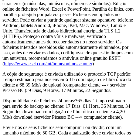
caracteres (maiúsculas, minúsculas, números e símbolos). Edição
online de ficheiros Word, Excel e PowerPoint. Partilha de links, com
partilha protegida por palavra-passe. Ficheiros encriptados no
servidor. Pode enviar a partir de qualquer sistema operativo: telefone
Android, tablets Android, iPhone, iPad, Mac, Windows, Linux e
Unix. Transferência de dados bidirecional encriptada TLS 1.2
(HTTPS). Proteção contra vírus e malware, verificado
automaticamente antes de receber dados no nosso servidor. Os
ficheiros infetados recebidos são automaticamente eliminados, por
isso, antes de enviar os dados, certifique-se de que estão limpos com
um antivírus, recomendamos o antivírus online gratuito ESET
(
https://www.eset.com/int/home/online-scanner
).
A cópia de segurança é enviada utilizando o protocolo TCP padrão:
Tempo estimado para nos enviar 6 Tb com ligação de fibra ótica do
cliente a 68,39 Mb/s de upload (computador cliente ---> servidor
Picasso BC): 9 Dias, 9 Horas, 17 Minutos, 22 Segundos.
Disponibilidade de ficheiros 24 horas/365 dias. Tempo estimado
para envio do backup ao cliente: 17 Dias, 01 Hora, 36 Minutos, 34
Segundos download com ligação de fibra ótica do cliente a 4,20
Mb/s download (servidor Picasso BC ---> computador cliente).
Envie-nos os seus ficheiros sem comprimir ou dividir, com um
tamanho máximo de 50 GB. Cada atualização deve enviar todos os