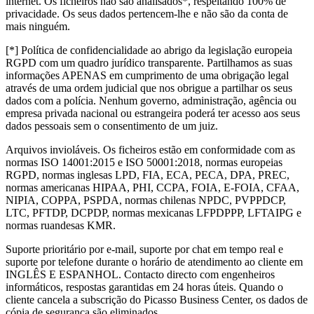
internet. Os ficheiros não são analisados*, respeitando 100% de
privacidade. Os seus dados pertencem-lhe e não são da conta de
mais ninguém.
[*] Política de confidencialidade ao abrigo da legislação europeia
RGPD com um quadro jurídico transparente. Partilhamos as suas
informações APENAS em cumprimento de uma obrigação legal
através de uma ordem judicial que nos obrigue a partilhar os seus
dados com a polícia. Nenhum governo, administração, agência ou
empresa privada nacional ou estrangeira poderá ter acesso aos seus
dados pessoais sem o consentimento de um juiz.
Arquivos invioláveis. Os ficheiros estão em conformidade com as
normas ISO 14001:2015 e ISO 50001:2018, normas europeias
RGPD, normas inglesas LPD, FIA, ECA, PECA, DPA, PREC,
normas americanas HIPAA, PHI, CCPA, FOIA, E-FOIA, CFAA,
NIPIA, COPPA, PSPDA, normas chilenas NPDC, PVPPDCP,
LTC, PFTDP, DCPDP, normas mexicanas LFPDPPP, LFTAIPG e
normas ruandesas KMR.
Suporte prioritário por e-mail, suporte por chat em tempo real e
suporte por telefone durante o horário de atendimento ao cliente em
INGLÊS E ESPANHOL. Contacto directo com engenheiros
informáticos, respostas garantidas em 24 horas úteis. Quando o
cliente cancela a subscrição do Picasso Business Center, os dados de
cópia de segurança são eliminados.