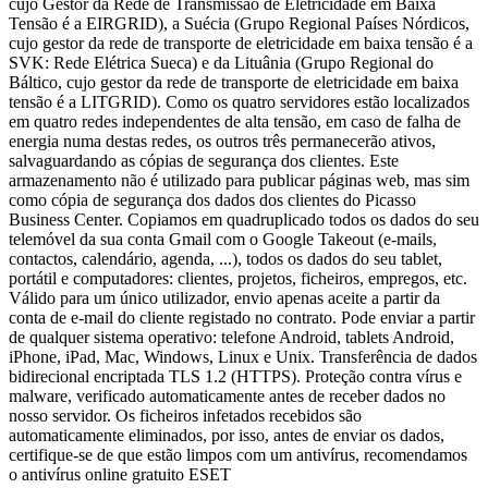
cujo Gestor da Rede de Transmissão de Eletricidade em Baixa
Tensão é a EIRGRID), a Suécia (Grupo Regional Países Nórdicos,
cujo gestor da rede de transporte de eletricidade em baixa tensão é a
SVK: Rede Elétrica Sueca) e da Lituânia (Grupo Regional do
Báltico, cujo gestor da rede de transporte de eletricidade em baixa
tensão é a LITGRID). Como os quatro servidores estão localizados
em quatro redes independentes de alta tensão, em caso de falha de
energia numa destas redes, os outros três permanecerão ativos,
salvaguardando as cópias de segurança dos clientes. Este
armazenamento não é utilizado para publicar páginas web, mas sim
como cópia de segurança dos dados dos clientes do Picasso
Business Center. Copiamos em quadruplicado todos os dados do seu
telemóvel da sua conta Gmail com o Google Takeout (e-mails,
contactos, calendário, agenda, ...), todos os dados do seu tablet,
portátil e computadores: clientes, projetos, ficheiros, empregos, etc.
Válido para um único utilizador, envio apenas aceite a partir da
conta de e-mail do cliente registado no contrato. Pode enviar a partir
de qualquer sistema operativo: telefone Android, tablets Android,
iPhone, iPad, Mac, Windows, Linux e Unix. Transferência de dados
bidirecional encriptada TLS 1.2 (HTTPS). Proteção contra vírus e
malware, verificado automaticamente antes de receber dados no
nosso servidor. Os ficheiros infetados recebidos são
automaticamente eliminados, por isso, antes de enviar os dados,
certifique-se de que estão limpos com um antivírus, recomendamos
o antivírus online gratuito ESET