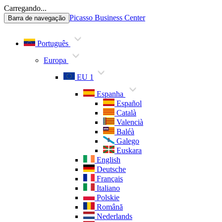
Carregando...
Picasso Business Center
Barra de navegação
Português
Europa
EU 1
Espanha
Español
Català
Valencià
Baléà
Galego
Euskara
English
Deutsche
Français
Italiano
Polskie
Română
Nederlands